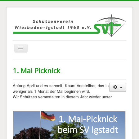
Navigation
an/aus
Home
1. Mai Picknick
Über Uns
Jugend
Anfang April und es schneit! Kaum Vorstellbar, das in
weniger als 1 Monat der Mai beginnen wird.
Disziplinen
Wir Schützen veranstalten in diesem Jahr wieder unser
Mannschaften
Bilder
Kontakt
Links