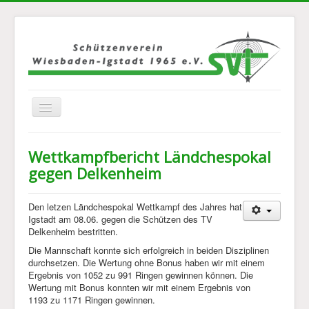
Navigation
an/aus
Home
Wettkampfbericht Ländchespokal
Über Uns
gegen Delkenheim
Jugend
Den letzen Ländchespokal Wettkampf des Jahres hat
Disziplinen
Igstadt am 08.06. gegen die Schützen des TV
Delkenheim bestritten.
Mannschaften
Die Mannschaft konnte sich erfolgreich in beiden Disziplinen
Bilder
durchsetzen. Die Wertung ohne Bonus haben wir mit einem
Ergebnis von 1052 zu 991 Ringen gewinnen können. Die
Kontakt
Wertung mit Bonus konnten wir mit einem Ergebnis von
1193 zu 1171 Ringen gewinnen.
Links